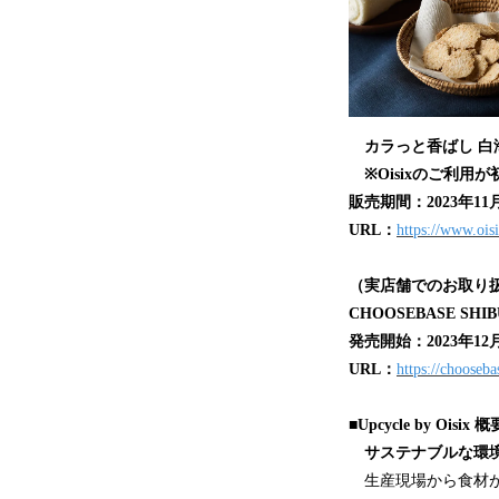
カラっと香ばし 白海
※Oisixのご利用
販売期間：2023年11月3
URL：
https://www.ois
（実店舗でのお取り扱
CHOOSEBASE SHIB
発売開始：2023年12
URL：
https://chooseba
■Upcycle by 
サステナブルな環境
生産現場から食材がお客