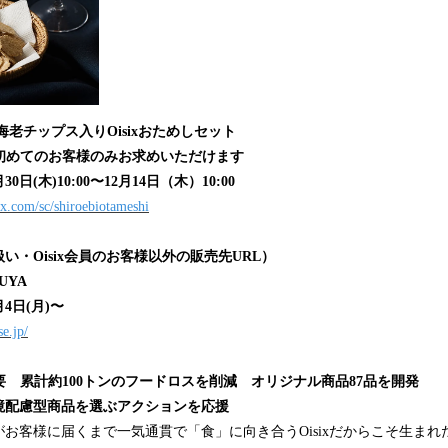
老チップス入りOisixおためしセット
が初めてのお客様のみお求めいただけます
0日(木)10:00〜12月14日（木）10:00
ix.com/sc/shiroebiotameshi
い・Oisix会員のお客様以外の販売先URL）
UYA
月4日(月)〜
se.jp/
Oisix 概要 累計約100トンのフードロスを削減 オリジナル商品87品を開発
配慮型商品を選ぶアクションを応援
様に届くまで一気通貫で「食」に向き合うOisixだからこそ生まれた「Upcyc