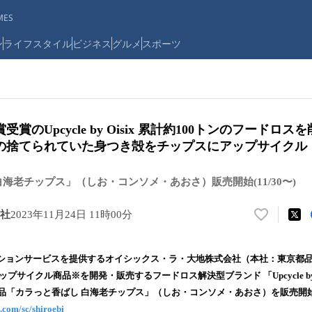
ES
ン
ライフスタイル
ビジネス
グルメ
スポーツ
賞のUpcycle by Oisix 累計約100トンのフードロ
の捨てられていた身つき殻をチップスにアップサイクル
海老チップス」（しお・コンソメ・あおさ）販売開始(11/30〜)
社
2023年11月24日 11時00分
い
い
ね
ョンサービスを提供するオイシックス・ラ・大地株式会社（本社：東京都品
！
プサイクル商品※を開発・販売するフードロス解決型ブランド 「Upcycle by Oi
数
商品「カラっと香ばし 白海老チップス」（しお・コンソメ・あおさ）を販売開
を
読
x.com/sc/shiroebi