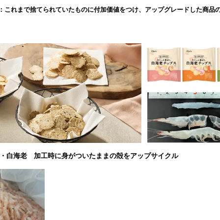
み
品：これまで捨てられていたものに付加価値をつけ、アップグレードした商品
込
み
中
で
す
材・白海老 加工時に身がついたままの殻をアップサイクル