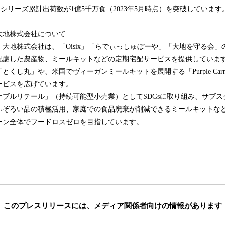
x』は、シリーズ累計出荷数が1億5千万食（2023年5月時点）を突破しています
大地株式会社について
大地株式会社は、「Oisix」「らでぃっしゅぼーや」「大地を守る会」
配慮した農産物、ミールキットなどの定期宅配サービスを提供していま
くし丸」や、米国でヴィーガンミールキットを展開する「Purple Car
ービスを広げています。
ブルリテール」（持続可能型小売業）としてSDGsに取り組み、サブス
ふぞろい品の積極活用、家庭での食品廃棄が削減できるミールキットな
ーン全体でフードロスゼロを目指しています。
このプレスリリースには、
メディア関係者向けの情報があります