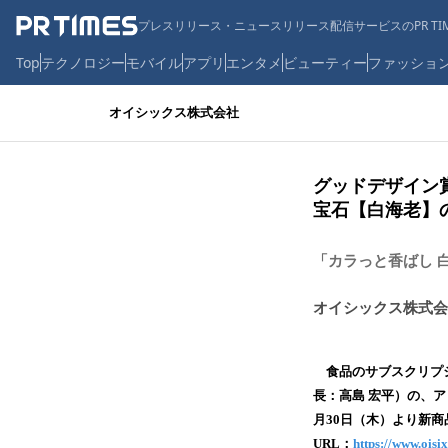
プレスリリース・ニュースリリース配信サービスのPR TIM
Top
テクノロジー
モバイル
アプリ
エンタメ
ビューティー
ファッショ
オイシックス株式会社
グッドデザイン賞受
宝石【白海老】
「カラっと香ばし 白
オイシックス株式会
食品のサブスクリプシ
長：高島 宏平）の、アッ
月30日（木）より新
URL：
https://www.oisi