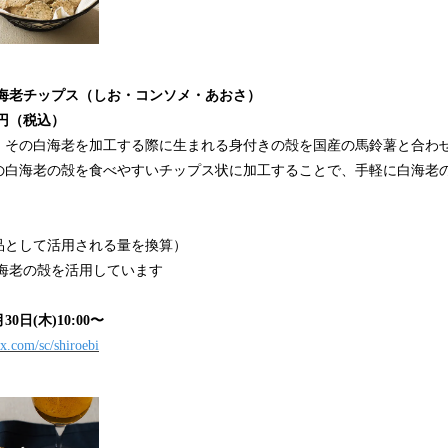
海老チップス（しお・コンソメ・あおさ）
1円（税込）
。その白海老を加工する際に生まれる身付きの殻を国産の馬鈴薯と合わ
の白海老の殻を食べやすいチップス状に加工することで、手軽に白海老
品として活用される量を換算）
の白海老の殻を活用しています
0日(木)10:00〜
ix.com/sc/shiroebi