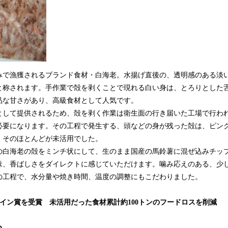
で漁獲されるブランド食材・白海老。水揚げ直後の、透明感のある淡
と称されます。手作業で殻を剥くことで現れる白い身は、とろりとした
品な甘さがあり、高級食材として人気です。
して提供されるため、殻を剥く作業は衛生面の行き届いた工場で行わ
必要になります。その工程で発生する、頭などの身が残った殻は、ピン
、そのほとんどが未活用でした。
白海老の殻をミンチ状にして、生のまま国産の馬鈴薯に混ぜ込みチッ
味、香ばしさをダイレクトに感じていただけます。噛み応えのある、少
の工程で、水分量や焼き時間、温度の調整にもこだわりました。
デザイン賞を受賞 未活用だった食材累計約100トンのフードロスを削減