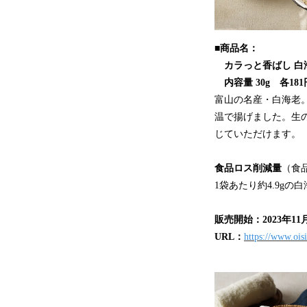
■商品名：
カラっと香ばし 白
内容量 30g 各18
富山の名産・白海老
温で揚げました。生
じていただけます。
食品ロス削減量
（食
1袋あたり約4.9g
販売開始：2023年11月3
URL：
https://www.ois