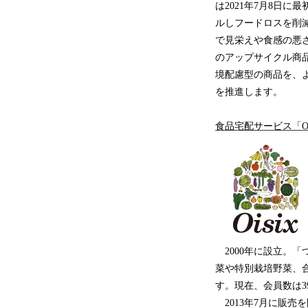
は2021年7月8日
ルしフードロスを削減
で見栄えや食感の悪
のアップサイクル商
境配慮型の商品を、
を推進します。
食品宅配サービス「Oi
2000年に設立。
菜や特別栽培野菜、
す。現在、会員数は39
2013年7月に販売