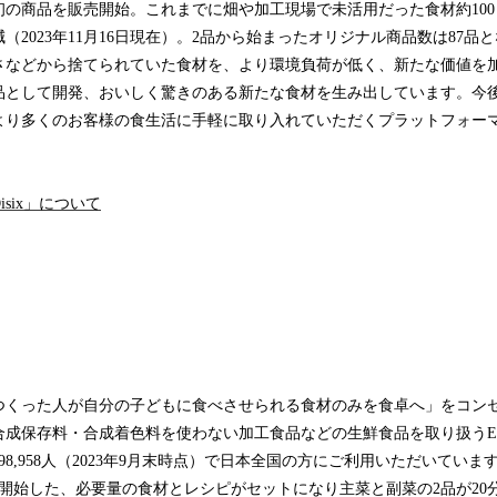
に最初の商品を販売開始。これまでに畑や加工現場で未活用だった食材約10
（2023年11月16日現在）。2品から始まったオリジナル商品数は87品
さなどから捨てられていた食材を、より環境負荷が低く、新たな価値を
品として開発、おいしく驚きのある新たな食材を生み出しています。今
より多くのお客様の食生活に手軽に取り入れていただくプラットフォー
six」について
「つくった人が自分の子どもに食べさせられる食材のみを食卓へ」をコン
合成保存料・合成着色料を使わない加工食品などの生鮮食品を取り扱うE
8,958人（2023年9月末時点）で日本全国の方にご利用いただいていま
を開始した、必要量の食材とレシピがセットになり主菜と副菜の2品が20