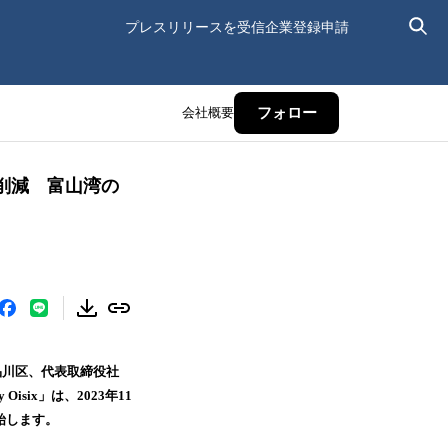
プレスリリースを受信
企業登録申請
会社概要
フォロー
スを削減 富山湾の
川区、代表取締役社
six」は、2023年11
始します。