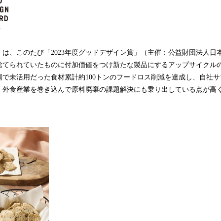
 Oisix」は、このたび「2023年度グッドデザイン賞」（主催：公益財団法
捨てられていたものに付加価値をつけ新たな製品にするアップサイクル
場で未活用だった食材累計約100トンのフードロス削減を達成し、自社
、外食産業を巻き込んで原料廃棄の課題解決にも乗り出している点が高