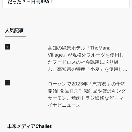
だった？ – 日刊SPA！
人気記事
高知の絶景ホテル『TheMana
Village』が規格外フルーツを使用し
たフードロスの社会課題に取り組
む。高知県の特産「小夏」を使用し
たデザートを地元高校生と開発し、
全国に魅力を発信。 – PR TIMES
ローソンで2023年「恵方巻」の予約
開始! 食品ロス削減商品や贅沢キング
サーモン、焼肉トラジ監修など – マ
イナビニュース
未来メディアChallet