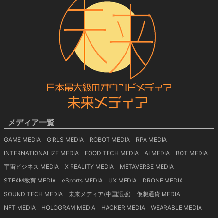
メディア一覧
GAME MEDIA
GIRLS MEDIA
ROBOT MEDIA
RPA MEDIA
INTERNATIONALIZE MEDIA
FOOD TECH MEDIA
AI MEDIA
BOT MEDIA
宇宙ビジネス MEDIA
X REALITY MEDIA
METAVERSE MEDIA
STEAM教育 MEDIA
eSports MEDIA
UX MEDIA
DRONE MEDIA
SOUND TECH MEDIA
未来メディア(中国語版)
仮想通貨 MEDIA
NFT MEDIA
HOLOGRAM MEDIA
HACKER MEDIA
WEARABLE MEDIA