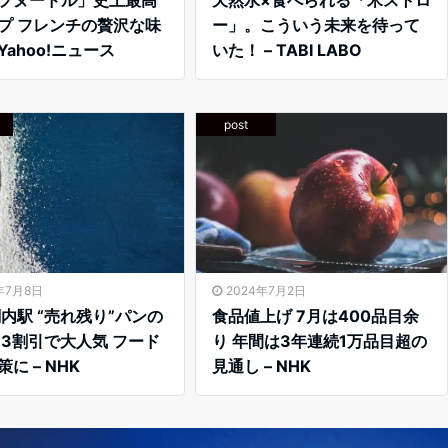
プ フレンチの贅沢な味
ー」。こういう未来を待って
 Yahoo!ニュース
いた！ – TABI LABO
post
年7月8日
2024年7月2日
関内駅 “売れ残り”パンの
食品値上げ 7月は400品目余
 3割引で大人気 フード
り 年間は3年連続1万品目超の
に – NHK
見通し – NHK