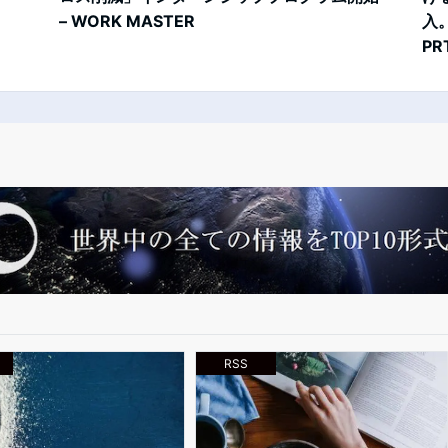
– WORK MASTER
入
PR
RSS