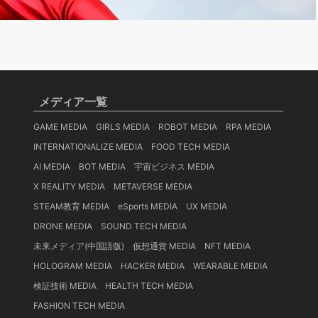
メディア一覧
GAME MEDIA
GIRLS MEDIA
ROBOT MEDIA
RPA MEDIA
INTERNATIONALIZE MEDIA
FOOD TECH MEDIA
AI MEDIA
BOT MEDIA
宇宙ビジネス MEDIA
X REALITY MEDIA
METAVERSE MEDIA
STEAM教育 MEDIA
eSports MEDIA
UX MEDIA
DRONE MEDIA
SOUND TECH MEDIA
未来メディア(中国語版)
仮想通貨 MEDIA
NFT MEDIA
HOLOGRAM MEDIA
HACKER MEDIA
WEARABLE MEDIA
検証技術 MEDIA
HEALTH TECH MEDIA
FASHION TECH MEDIA