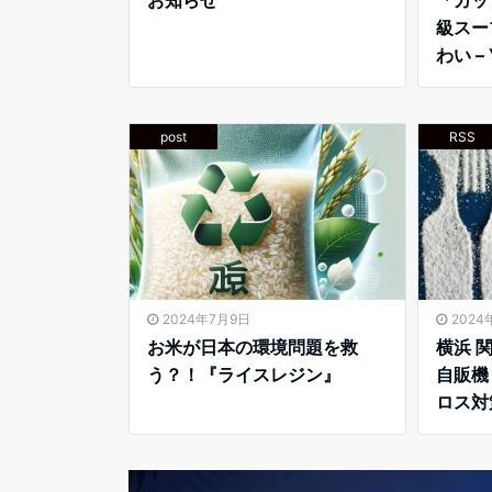
級スー
わい –
post
RSS
2024年7月9日
2024
お米が日本の環境問題を救
横浜 
う？！『ライスレジン』
自販機
ロス対策