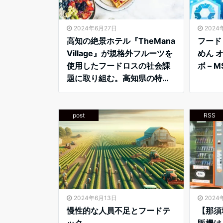
2024年6月27日
2024
高知の絶景ホテル『TheMana
フード
Village』が規格外フルーツを
めん 
使用したフードロスの社会課
ボ – M
題に取り組む。高知県の特産
「小夏」を使用したデザート
を地元高校生と開発し、全国
に魅力を発信。 – PR TIMES
post
RSS
2024年6月13日
2024
慢性的な人員不足とフードテ
【那須
ック
販機は