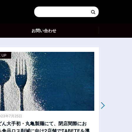
お問い合わせ
K UP
PICK UP
023年7月25日
2023年7月21日
どん大手初・丸亀製麺にて、閉店間際にお
リプトン ミル
る食品ロス削減に向け2店舗でTABETEを導
味に戻します