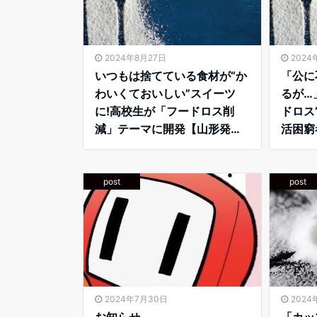
2024年8月27日
2024
いつもは捨てている食材が“か
「公に
わいくておいしい”スイーツ
るが…
に!高校生が「フードロス削
ドロス
減」テーマに開発【山形発】
活困窮
– Yahoo！ニュース
ても助
【パリ五
ース
post
post
2024年7月30日
2024
お知らせ
「カッ