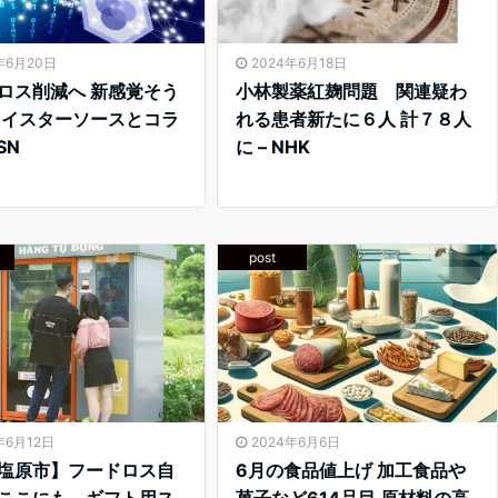
年6月20日
2024年6月18日
ロス削減へ 新感覚そう
小林製薬紅麹問題 関連疑わ
オイスターソースとコラ
れる患者新たに６人 計７８人
SN
に – NHK
post
年6月12日
2024年6月6日
塩原市】フードロス自
6月の食品値上げ 加工食品や
ここにも。ギフト用ス
菓子など614品目 原材料の高