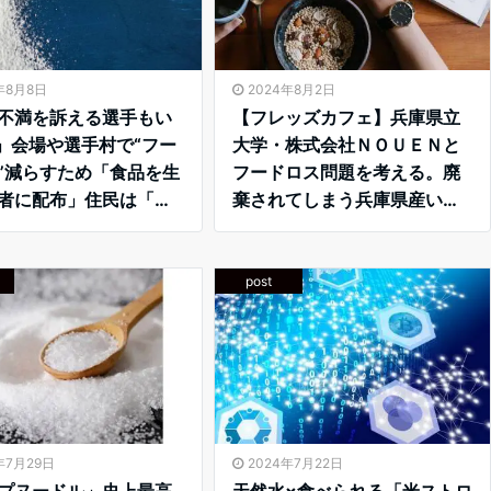
年8月8日
2024年8月2日
不満を訴える選手もい
【フレッズカフェ】兵庫県立
」会場や選手村で“フー
大学・株式会社ＮＯＵＥＮと
”減らすため「食品を生
フードロス問題を考える。廃
者に配布」住民は「と
棄されてしまう兵庫県産いち
かっている」と感謝
ごの女王”あまクイーン″を使
輪】 – Yahoo！ニュ
用したパンとドリンクを開発
– PR TIMES
post
年7月29日
2024年7月22日
プヌードル」史上最高
天然水×食べられる「米ストロ