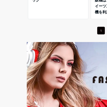
イーツ
機を利
Yaho
1