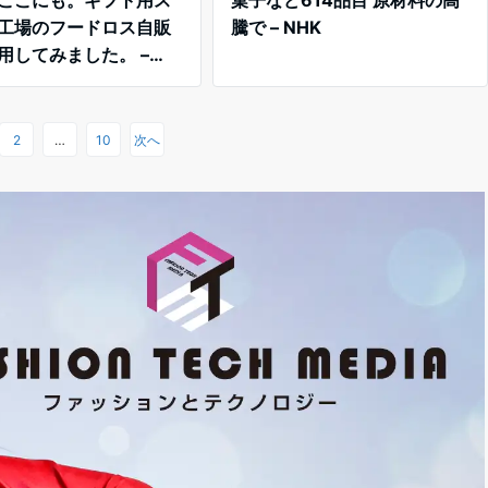
工場のフードロス自販
騰で – NHK
用してみました。 –
o!ニュース
2
…
10
次へ