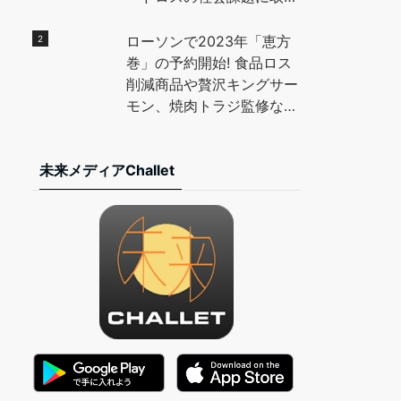
組む。高知県の特産「小
夏」を使用したデザートを
ローソンで2023年「恵方
地元高校生と開発し、全国
巻」の予約開始! 食品ロス
に魅力を発信。 – PR
削減商品や贅沢キングサー
TIMES
モン、焼肉トラジ監修など
– マイナビニュース
未来メディアChallet