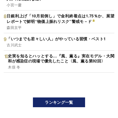
小宮一慶
日銀利上げ「10月前倒し」で金利終着点は1.75％か、展望
レポートで鮮明“物価上振れリスク”警戒モ－ド
森田京平
「いつまでも若々しい人」がやっている習慣・ベスト1
古川武士
史実を知るとハッとする…『風、薫る』実在モデル・大関
和が感染症の現場で優先したこと〈風、薫る第92回〉
木俣 冬
ランキング一覧