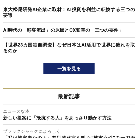
東大松尾研発AI企業に取材！AI投資を利益に転換する三つの
要諦
AI時代の「顧客流出」の原因とCX変革の「三つの要件」
【世界23カ国独自調査】なぜ日本はAI活用で世界に後れを取
るのか
一覧を見る
最新記事
ニュースな本
新しい提案に「抵抗する人」をあっさり動かす方法
ブラックジャックによろしく
「私は被害者なのよ」差別的発言を叫ぶ“被害女性”を一刀両