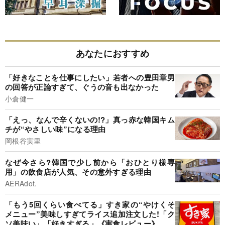
あなたにおすすめ
「好きなことを仕事にしたい」若者への豊田章男
の回答が正論すぎて、ぐうの音も出なかった
小倉健一
「えっ、なんで辛くないの!?」真っ赤な韓国キム
チが“やさしい味”になる理由
岡根谷実里
なぜ今さら?韓国で少し前から「おひとり様専
用」の飲食店が人気、その意外すぎる理由
AERAdot.
「もう5回くらい食べてる」すき家の“やけくそ
メニュー”美味しすぎてライス追加注文した!「ク
ソ美味い」「好きすぎる」《実食レビュー》