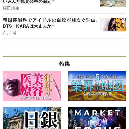
い込んだ観光公害の深刻
窪田順生
韓国芸能界でアイドルの自殺が相次ぐ理由、
BTS・KARAは大丈夫か
白川 司
特集