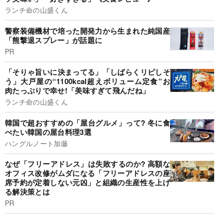
ランチ命の山盛くん
警察装備機材で培った開発力から生まれた純国産
「熊撃退スプレー」が話題に
PR
「そりゃ旨いに決まってる」「しばらくリピしそ
う」大戸屋の“1100kcal超えボリューム定食”お
肉たっぷりで幸せ!「美味すぎて飛んだね」
ランチ命の山盛くん
韓国で超おすすめの「屋台グルメ」って? 冬に食
べたい韓国の屋台料理3選
ハングルノート加藤
なぜ「フリーアドレス」は失敗するのか? 高額な
オフィス改修がムダになる「フリーアドレスの座
席予約が定着しない元凶」と組織の生産性を上げ
る解決策とは
PR