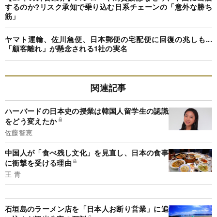
するのか?リスク承知で乗り込む日系チェーンの「意外な勝ち
筋」
ヤマト運輸、佐川急便、日本郵便の宅配便に回復の兆しも...
「顧客離れ」が懸念される1社の実名
関連記事
ハーバードの日本史の授業は韓国人留学生の認識
をどう変えたか
佐藤智恵
中国人が「食べ残し文化」を見直し、日本の食事
に衝撃を受ける理由
王 青
石垣島のラーメン店を「日本人お断り営業」に追