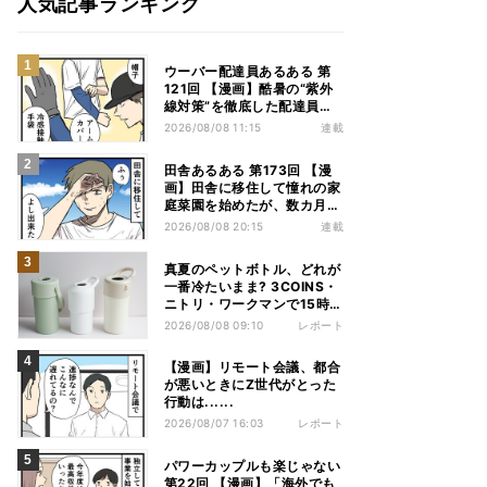
人気記事ランキング
ウーバー配達員あるある 第
121回 【漫画】酷暑の“紫外
線対策”を徹底した配達員
が、数カ月後に絶句した理由
2026/08/08 11:15
連載
田舎あるある 第173回 【漫
画】田舎に移住して憧れの家
庭菜園を始めたが、数カ月後
の光景に絶句
2026/08/08 20:15
連載
真夏のペットボトル、どれが
一番冷たいまま? 3COINS・
ニトリ・ワークマンで15時間
検証してみた
2026/08/08 09:10
レポート
【漫画】リモート会議、都合
が悪いときにZ世代がとった
行動は......
2026/08/07 16:03
レポート
パワーカップルも楽じゃない
第22回 【漫画】「海外でも