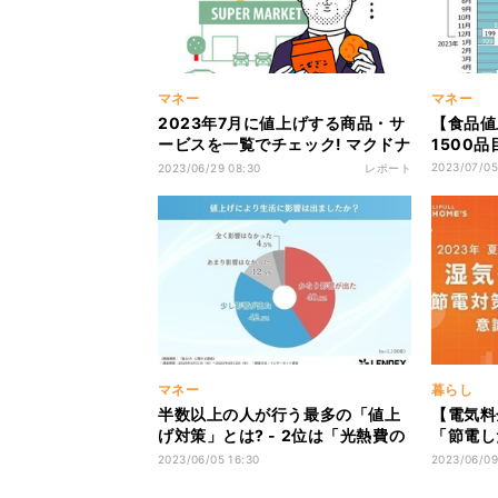
マネー
マネー
2023年7月に値上げする商品・サ
【食品値
ービスを一覧でチェック! マクドナ
1500
ルドなど幅広く値上げ
2023/07/05
2023/06/29 08:30
レポート
マネー
暮らし
半数以上の人が行う最多の「値上
【電気料
げ対策」とは? - 2位は「光熱費の
「節電し
見直し」
な方法は
2023/06/05 16:30
2023/06/09