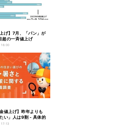
上げ】7月、「パン」が
品目超の一斉値上げ
 16:00
金値上げ】昨年よりも
たい」人は9割 - 具体的
?
 17:13