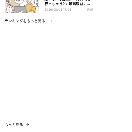
行っちゃう?」最高収益に喜
ぶ夫婦、直後に届いた“通知
2026/08/08 11:03
連載
書”で現実に戻された
ランキングをもっと見る
もっと見る