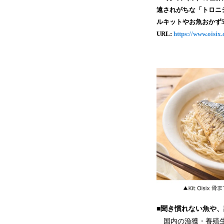
遠されがちな「トロニ
ルキットやお魚おかず
URL:
https://www.oisi
■聞き慣れない魚や
国内の漁獲・養殖生