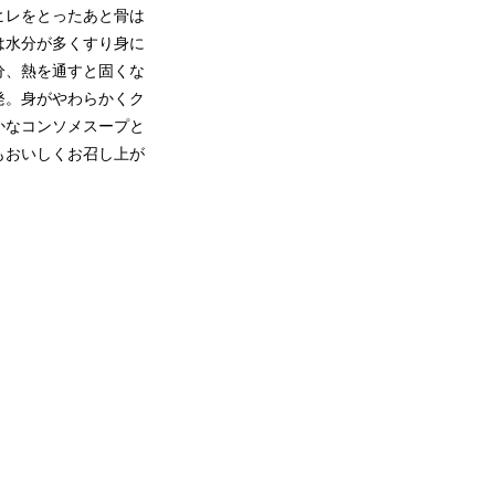
ヒレをとったあと骨は
は水分が多くすり身に
分、熱を通すと固くな
発。身がやわらかくク
かなコンソメスープと
もおいしくお召し上が