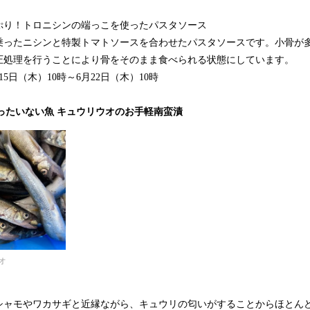
ぷり！トロニシンの端っこを使ったパスタソース
乗ったニシンと特製トマトソースを合わせたパスタソースです。小骨が
圧処理を行うことにより骨をそのまま食べられる状態にしています。
月15日（木）10時～6月22日（木）10時
ix もったいない魚 キュウリウオのお手軽南蛮漬
オ
シャモやワカサギと近縁ながら、キュウリの匂いがすることからほとん