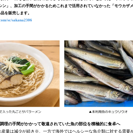
み
シン」、加工の手間がかかるためこれまで活用されていなかった「モウカザ
込
5品を販売します。
み
x.com/sc/sakana2306
中
で
す
、調理の手間がかかって敬遠されていた魚の部位を積極的に食卓へ
産量は減少が続き※、一方で海外ではヘルシーな魚介類に対する需要