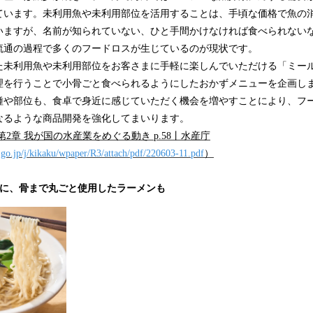
ています。未利用魚や未利用部位を活用することは、手頃な価格で魚の
いますが、名前が知られていない、ひと手間かけなければ食べられない
流通の過程で多くのフードロスが生じているのが現状です。
未利用魚や未利用部位をお客さまに手軽に楽しんでいただける「ミー
理を行うことで小骨ごと食べられるようにしたおかずメニューを企画し
種や部位も、食卓で身近に感じていただく機会を増やすことにより、フ
なるような商品開発を強化してまいります。
・第2章 我が国の水産業をめぐる動き p.58丨水産庁
.go.jp/j/kikaku/wpaper/R3/attach/pdf/220603-11.pdf
）
けに、骨まで丸ごと使用したラーメンも