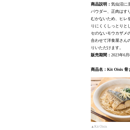
商品説明：
気仙沼に
パウダー、正肉はす
むかないため、ヒレ
りにくくしっとりと
セのないモウカザメ
合わせて洋食屋さん
りいただけます。
販売期間：
2023年6
商品名：Kit Ois
▲Kit O