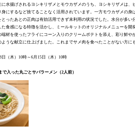
主に水揚げされるヨシキリザメとモウカザメのうち、ヨシキリザメは、
り身にするなど捨てることなく活用されています。一方モウカザメの身
をとったあとの正肉は有効活用できず未利用の状況でした。水分が多い
した食感になる特徴を活かし、ミールキットのオリジナルメニューを開
の端材を使ったフライにコーン入りのクリームポテトを添え、彩り鮮や
のような献立に仕上げました。これまでサメ肉を食べたことがない方に
月8日（木）10時～6月15日（木）10時
ix 骨まで入った丸ごとサバラーメン（2人前）
isix