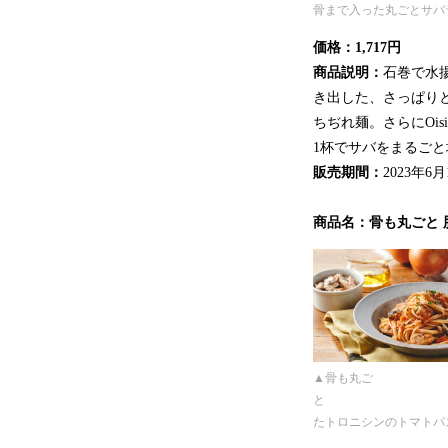
骨まで入った丸ごとサバ
価格：1,717円
商品説明：
石巻で水
き出した、さっぱり
ちぢれ麺。さらにOi
1杯でサバをまるご
販売期間：
2023年6
商品名：骨も丸ごと
▲骨も丸ご
と 脂
たトロニシンのトマトパ