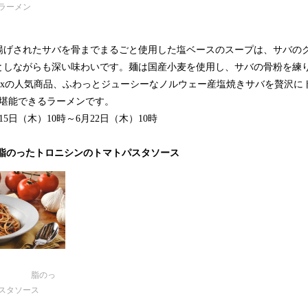
ラーメン
揚げされたサバを骨までまるごと使用した塩ベースのスープは、サバの
としながらも深い味わいです。麺は国産小麦を使用し、サバの骨粉を練
sixの人気商品、ふわっとジューシーなノルウェー産塩焼きサバを贅沢
と堪能できるラーメンです。
月15日（木）10時～6月22日（木）10時
 脂のったトロニシンのトマトパスタソース
のっ
スタソース