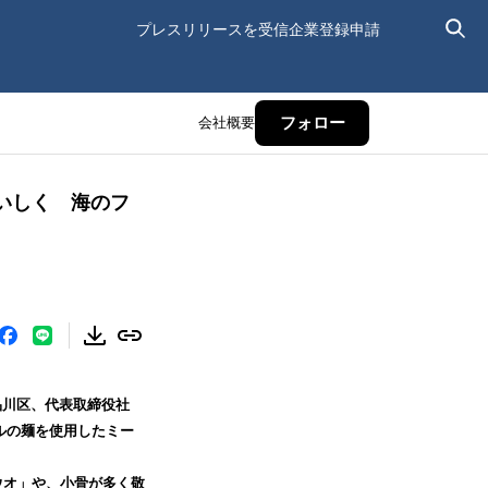
プレスリリースを受信
企業登録申請
会社概要
フォロー
いしく 海のフ
川区、代表取締役社
ナルの麺を使用したミー
ウオ」や、小骨が多く敬