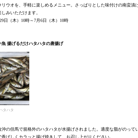
ウリウオを、手軽に楽しめるメニュー。さっぱりとした味付けの南蛮漬
楽しみいただけます。
月29日（木）10時～7月6日（木）10時
い魚 揚げるだけハタハタの唐揚げ
ハタハタ
陰沖の但馬で規格外のハタハタが水揚げされました。適度な脂がのって
で香ばしくカラッと揚げ焼きして、お召し上がりください。