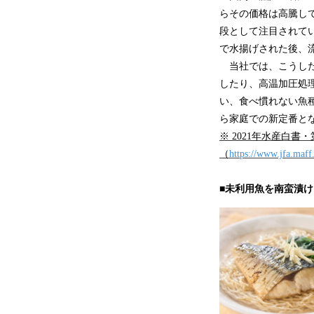
らその価格は高騰し
段として注目されて
で水揚げされた後、
当社では、こうした
したり、高温加圧処
い、食べ慣れない魚
ら家庭での新定番と
※ 2021年水産白書
（
https://www.jfa.maff
■未利用魚を南蛮漬