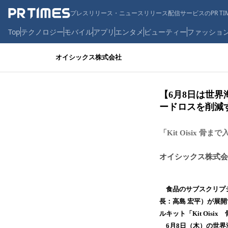
プレスリリース・ニュースリリース配信サービスのPR TIM
Top
テクノロジー
モバイル
アプリ
エンタメ
ビューティー
ファッショ
オイシックス株式会社
【6月8日は世
ードロスを削減
「Kit Oisix
オイシックス株式会
食品のサブスクリプシ
長：高島 宏平）が展開
ルキット「Kit Oi
6月8日（木）の世界