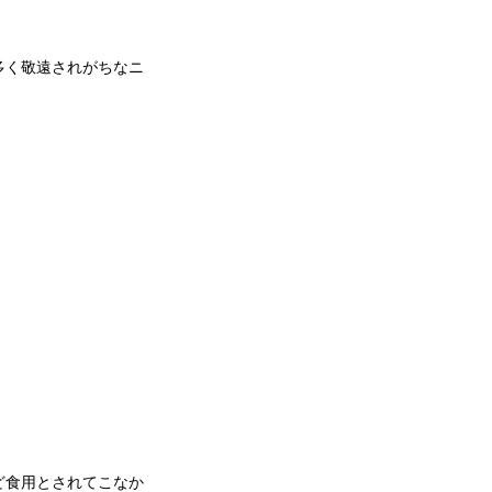
多く敬遠されがちなニ
ど食用とされてこなか