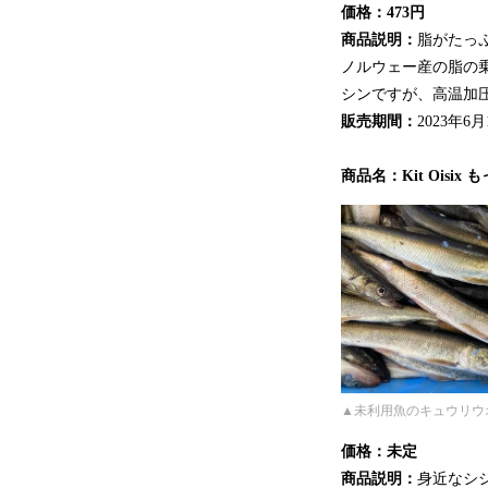
価格：473円
商品説明：
脂がたっ
ノルウェー産の脂の
シンですが、高温加
販売期間：
2023年6
商品名：Kit Ois
▲未利用魚のキュウリウ
価格：未定
商品説明：
身近なシ