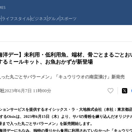
ES
ン
ライフスタイル
ビジネス
グルメ
スポーツ
界海洋デー】未利用・低利用魚、端材、骨ごとまるごとお
するミールキット、お魚おかずが新登場
 骨まで入った丸ごとサバラーメン」「キュウリウオの南蛮漬け」新発売
社
2023年6月7日 11時00分
い
い
ね
ョンサービスを提供するオイシックス・ラ・大地株式会社（本社：東京都品
！
するOisixは、2023年6月15日（木）より、サバの骨粉を練り込んだオリジ
数
six 骨まで入った丸ごとサバラーメン」を販売開始します。
を
読
海洋デーにちなみ、独特の香りから食用に利用されていなかった「キュウリ