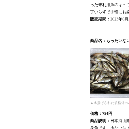
った未利用魚のキュ
丁いらずで手軽にお
販売期間：
2023年6
商品名：もったいな
▲水揚げされた規格外の
価格：754円
商品説明：
日本海山
身魚です。少ない油