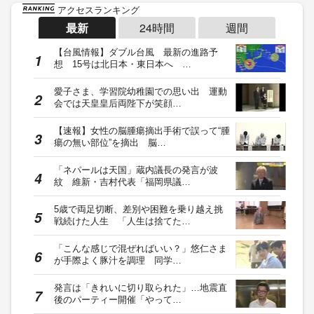
アクセスランキング
最新
24時間
週間
【台風情報】ダブル台風 最新の進路予
想 15号は北日本・東日本へ …
愛子さま、学習院幼稚園での思い出 運動
会では天皇皇后両陛下が笑顔…
【速報】女性の脳腫瘍摘出手術で誤って“腫
瘍の無い部位”を摘出 脳…
「ネパールは天国」蔵内議長の発言が波
紋 維新・吉村代表「福岡県議…
5歳で両足切断、差別や困難を乗り越え挑
戦続けた人生 「人生は捨てた…
「こんな感じで混ぜればいい？」悠仁さま
が手際よく豚汁を調理 同学…
発言は「きれいに切り取られた」…地震直
後のパーティー開催「やって…