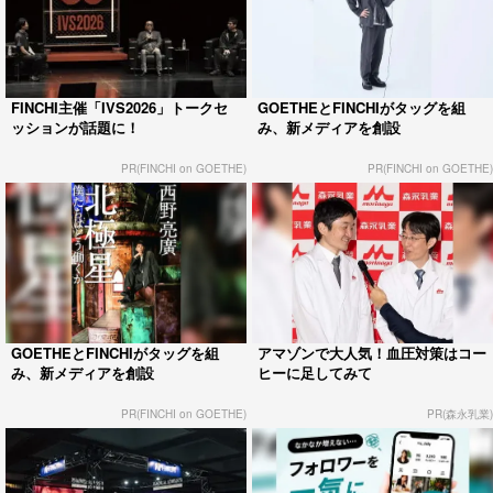
FINCHI主催「IVS2026」トークセ
GOETHEとFINCHIがタッグを組
ッションが話題に！
み、新メディアを創設
PR(FINCHI on GOETHE)
PR(FINCHI on GOETHE)
GOETHEとFINCHIがタッグを組
アマゾンで大人気！血圧対策はコー
み、新メディアを創設
ヒーに足してみて
PR(FINCHI on GOETHE)
PR(森永乳業)