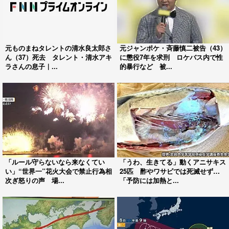
元ものまねタレントの清水良太郎さ
元ジャンポケ・斉藤慎二被告（43）
ん（37）死去 タレント・清水アキ
に懲役7年を求刑 ロケバス内で性
ラさんの息子｜...
的暴行など 被...
「ルール守らないなら来なくてい
「うわ、生きてる」動くアニサキス
い」“世界一”花火大会で禁止行為相
25匹 酢やワサビでは死滅せず…
次ぎ怒りの声 場...
「予防には加熱と...