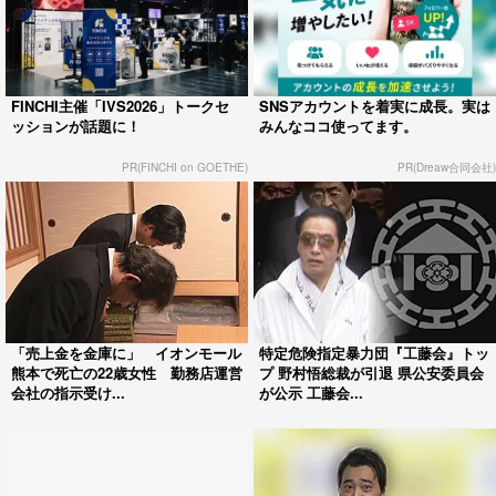
FINCHI主催「IVS2026」トークセ
SNSアカウントを着実に成長。実は
ッションが話題に！
みんなココ使ってます。
PR(FINCHI on GOETHE)
PR(Dreaw合同会社)
「売上金を金庫に」 イオンモール
特定危険指定暴力団『工藤会』トッ
熊本で死亡の22歳女性 勤務店運営
プ 野村悟総裁が引退 県公安委員会
会社の指示受け...
が公示 工藤会...