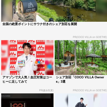
全国の絶景ポイントにサウナ付きのシェア別荘を展開
PR(COCO VILLA on GOETHE)
アマゾンで大人気！血圧対策はコー
シェア別荘「COCO VILLA Owner
ヒーに足してみて
s」3選
PR(森永乳業)
PR(COCO VILLA on GOETHE)