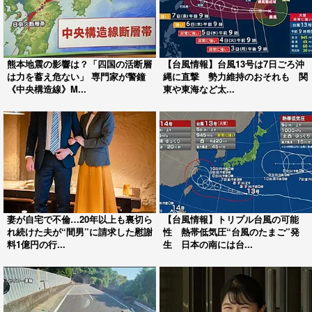
熊本地震の影響は？「四国の活断層
【台風情報】台風13号は7日ごろ沖
は力を蓄え危ない」 専門家が警鐘
縄に直撃 勢力維持のおそれも 関
《中央構造線》M...
東や東海など太...
妻が自宅で不倫…20年以上も裏切ら
【台風情報】トリプル台風の可能
れ続けた夫が“間男”に請求した慰謝
性 熱帯低気圧“台風のたまご”発
料1億円の行...
生 日本の南には台...