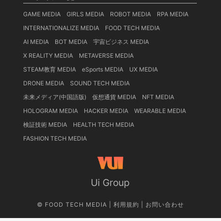
GAME MEDIA
GIRLS MEDIA
ROBOT MEDIA
RPA MEDIA
INTERNATIONALIZE MEDIA
FOOD TECH MEDIA
AI MEDIA
BOT MEDIA
宇宙ビジネス MEDIA
X REALITY MEDIA
METAVERSE MEDIA
STEAM教育 MEDIA
eSports MEDIA
UX MEDIA
DRONE MEDIA
SOUND TECH MEDIA
未来メディア(中国語版)
仮想通貨 MEDIA
NFT MEDIA
HOLOGRAM MEDIA
HACKER MEDIA
WEARABLE MEDIA
検証技術 MEDIA
HEALTH TECH MEDIA
FASHION TECH MEDIA
Ui Group
©
FOOD TECH MEDIA
|
利用規約
|
お問い合わせ