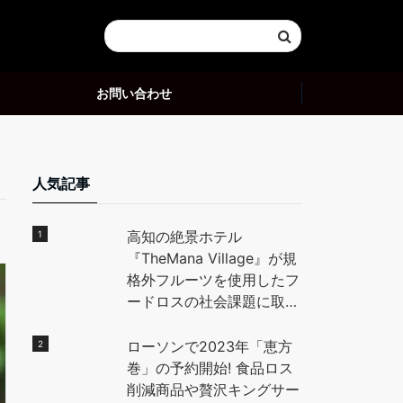
お問い合わせ
人気記事
高知の絶景ホテル
『TheMana Village』が規
格外フルーツを使用したフ
ードロスの社会課題に取り
組む。高知県の特産「小
夏」を使用したデザートを
ローソンで2023年「恵方
地元高校生と開発し、全国
巻」の予約開始! 食品ロス
に魅力を発信。 – PR
削減商品や贅沢キングサー