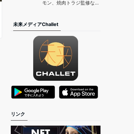
TIMES
モン、焼肉トラジ監修など
– マイナビニュース
未来メディアChallet
リンク