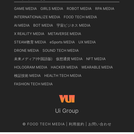
GAME MEDIA
GIRLS MEDIA
ROBOT MEDIA
RPA MEDIA
INTERNATIONALIZE MEDIA
FOOD TECH MEDIA
AI MEDIA
BOT MEDIA
宇宙ビジネス MEDIA
X REALITY MEDIA
METAVERSE MEDIA
STEAM教育 MEDIA
eSports MEDIA
UX MEDIA
DRONE MEDIA
SOUND TECH MEDIA
未来メディア(中国語版)
仮想通貨 MEDIA
NFT MEDIA
HOLOGRAM MEDIA
HACKER MEDIA
WEARABLE MEDIA
検証技術 MEDIA
HEALTH TECH MEDIA
FASHION TECH MEDIA
Ui Group
©
FOOD TECH MEDIA
|
利用規約
|
お問い合わせ