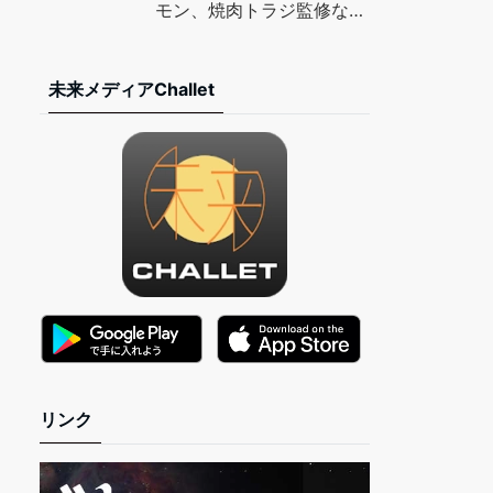
TIMES
モン、焼肉トラジ監修など
– マイナビニュース
未来メディアChallet
リンク