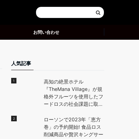
お問い合わせ
人気記事
高知の絶景ホテル
『TheMana Village』が規
格外フルーツを使用したフ
ードロスの社会課題に取り
組む。高知県の特産「小
夏」を使用したデザートを
ローソンで2023年「恵方
地元高校生と開発し、全国
巻」の予約開始! 食品ロス
に魅力を発信。 – PR
削減商品や贅沢キングサー