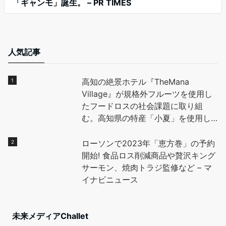
「ギャンモ」誕生。 – PR TIMES
人気記事
高知の絶景ホテル『TheMana
Village』が規格外フルーツを使用し
たフードロスの社会課題に取り組
む。高知県の特産「小夏」を使用し
たデザートを地元高校生と開発し、
全国に魅力を発信。 – PR TIMES
ローソンで2023年「恵方巻」の予約
開始! 食品ロス削減商品や贅沢キング
サーモン、焼肉トラジ監修など – マ
イナビニュース
未来メディアChallet