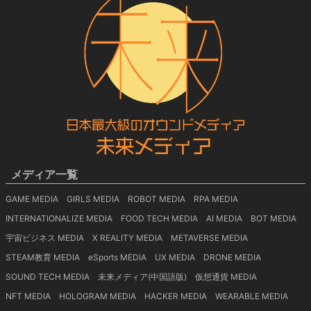
メディア一覧
GAME MEDIA
GIRLS MEDIA
ROBOT MEDIA
RPA MEDIA
INTERNATIONALIZE MEDIA
FOOD TECH MEDIA
AI MEDIA
BOT MEDIA
宇宙ビジネス MEDIA
X REALITY MEDIA
METAVERSE MEDIA
STEAM教育 MEDIA
eSports MEDIA
UX MEDIA
DRONE MEDIA
SOUND TECH MEDIA
未来メディア(中国語版)
仮想通貨 MEDIA
NFT MEDIA
HOLOGRAM MEDIA
HACKER MEDIA
WEARABLE MEDIA