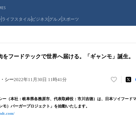
ES
ン
ライフスタイル
ビジネス
グルメ
スポーツ
肉をフードテックで世界へ届ける。「ギャンモ」誕生。
・シー
2022年11月30日 11時41分
い
い
ね
シー（本社：岐阜県各務原市、代表取締役：市川吉徳）は、日本ソイフード
！
ャンモ）バーガープロジェクト」を始動いたします。
数
-ndc.com/
を
読
み
込