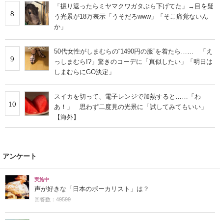
「振り返ったらミヤマクワガタぶら下げてた」→目を疑
8
う光景が18万表示「うそだろwww」「そこ痛覚ないん
か」
50代女性がしまむらの“1490円の服”を着たら…… 「え
9
っしまむら!?」驚きのコーデに「真似したい」「明日は
しまむらにGO決定」
スイカを切って、電子レンジで加熱すると……「わ
10
あ！」 思わず二度見の光景に「試してみてもいい」
【海外】
アンケート
実施中
声が好きな「日本のボーカリスト」は？
回答数：49599