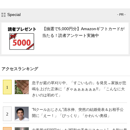
Special
- PR -
【抽選で5,000円分】Amazonギフトカードが
当たる！読者アンケート実施中
アクセスランキング
息子が庭の草刈り中、「すごいもの」を発見→家族が悲
1
鳴を上げた正体に「ぎゃぁぁぁぁぁぁ!!」「こんなに大
きいのは初めて」
“Nクールおじさん”清水伸、突然の結婚発表＆お相手公
2
開に「えー！」「びっくり」「かわいい奥様」