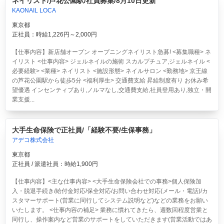
ネイリスト/芦花公園駅/社員募集/8月10日更新
KAONAIL LOCA
東京都
正社員：時給1,226円～2,000円
【仕事内容】新店舗オープン オープニングネイリスト急募! <募集職種> ネ
イリスト <仕事内容> ジェルネイルの施術 スカルプチュア,ジェルネイル <
必要経験> <業種> ネイリスト <施設形態> ネイルサロン <勤務地> 京王線
の芦花公園駅から徒歩5分 <福利厚生> 交通費支給 昇給制度有り お休み希
望優遇 インセンティブあり,ノルマなし,交通費支給,社員登用あり,独立・開
業支援...
大手生命保険で正社員/「経験不要/生保事務」
アデコ株式会社
東京都
正社員 / 派遣社員：時給1,900円
【仕事内容】<主な仕事内容> <大手生命保険会社での事務>個人保険加
入・脱退手続き/給付金対応/保全対応/お問い合わせ対応(メール・電話)/カ
スタマーサポート(営業に同行してシステム説明など)などの業務をお願い
いたします。 <仕事内容の補足> 業務に慣れてきたら、週数回程度営業と
同行し、操作案内など営業のサポートをしていただきます(営業活動ではあ