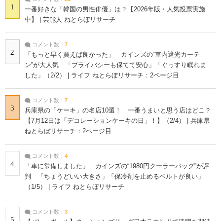
1
一番好きな「韓国の男性俳優」は？【2026年版・人気投票実施
中】 | 芸能人 ねとらぼリサーチ
コメント数：
7
2
「もっと早く買えば良かった」 カインズの“車内遮光カーテ
ン”が大人気 「プライバシーも保てて安心」「ぐっすり眠れま
した」（2/2） | ライフ ねとらぼリサーチ：2ページ目
コメント数：
7
3
兵庫県の「ケーキ」の名店10選！ 一番うまいと思う店はどこ？
【7月12日は「デコレーションケーキの日」！】（2/4） | 兵庫県
ねとらぼリサーチ：2ページ目
コメント数：
4
4
「車に常備しました」 カインズの“1980円クーラーバッグ”が評
判 「ちょうどいい大きさ」「保冷剤を止めるベルトが良い」
（1/5） | ライフ ねとらぼリサーチ
コメント数：
3
5