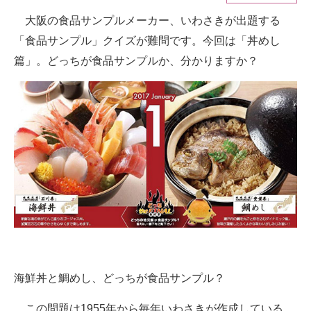
大阪の食品サンプルメーカー、いわさきが出題する
ITの今と未来を見通す
「食品サンプル」クイズが難問です。今回は「丼めし
スマホと通信の最新トレンド
篇」。どっちが食品サンプルか、分かりますか？
進化するPCとデバイスの未来
好きが集まる 比べて選べる
ビジネスと働き方のヒント
AI活用のいまが分かる
企業ITのトレンドを詳説
経営リーダーのコミュニティ
マーケ×ITの今がよく分かる
海鮮丼と鯛めし、どっちが食品サンプル？
ITエンジニア向け専門サイト
この問題は1955年から毎年いわさきが作成している