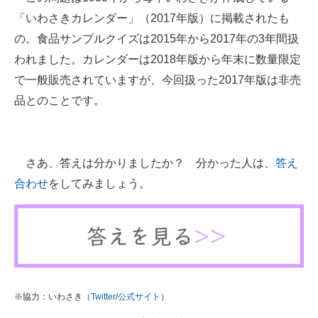
企業向けIT製品の総合サイト
「いわさきカレンダー」（2017年版）に掲載されたも
の。食品サンプルクイズは2015年から2017年の3年間扱
IT製品の技術・比較・事例
われました。カレンダーは2018年版から年末に数量限定
製造業のIT導入・活用を支援
で一般販売されていますが、今回扱った2017年版は非売
品とのことです。
モノづくり技術者専門サイト
エレクトロニクス専門サイト
さあ、答えは分かりましたか？ 分かった人は、
答え
電子設計の基本と応用
合わせ
をしてみましょう。
エネルギーの専門メディア
建設×テクノロジーの最前線
ちょっと気になるネットの話題
※協力：いわさき（
Twitter
/
公式サイト
）