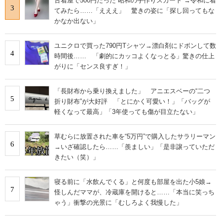
古着屋で500円だった“昭和の手作りスカート”→令和に着
3
てみたら……「えええ」 驚きの姿に「探し回ってもな
かなか出ない」
ユニクロで買った790円Tシャツ→漂白剤にドボンして数
4
時間後…… 「劇的にカッコよくなっとる」驚きの仕上
がりに「センス良すぎ！」
「長財布から乗り換えました」 アニエスベーの“二つ
5
折り財布”が大好評 「とにかく可愛い！」「バッグが
軽くなって最高」「3年使っても傷が目立たない」
草むらに放置された車を“5万円”で購入したサラリーマン
6
→いざ確認したら……「羨ましい」「是非譲っていただ
きたい（笑）」
寝る前に「水飲んでくる」と何度も部屋を出た小5娘→
7
怪しんだママが、冷蔵庫を開けると……「本当に笑っち
ゃう」衝撃の光景に「むしろよく我慢した」