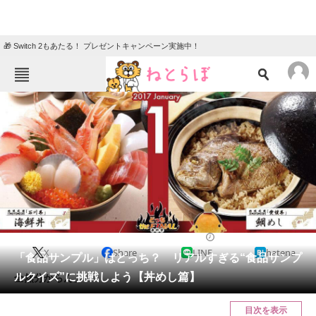
🎁 Switch 2もあたる！ プレゼントキャンペーン実施中！
ねとらぼメニュー
TOP
ニュース
エンタメ
クイズ
グルメ
地域
住まい
教育・育児
動物
リサーチ
2023/02/23 10:30（公開）
X
Share
LINE
hatena
会員記事
「食品サンプル」はどっち？ リアルすぎる“食品サンプ
ルクイズ”に挑戦しよう【丼めし篇】
全然分からん。
メディア
目次を表示
注目記事を集めた総合ページ