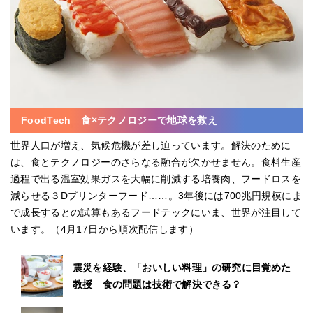
FoodTech 食×テクノロジーで地球を救え
世界人口が増え、気候危機が差し迫っています。解決のために
は、食とテクノロジーのさらなる融合が欠かせません。食料生産
過程で出る温室効果ガスを大幅に削減する培養肉、フードロスを
減らせる３Dプリンターフード……。3年後には700兆円規模にま
で成長するとの試算もあるフードテックにいま、世界が注目して
います。（4月17日から順次配信します）
震災を経験、「おいしい料理」の研究に目覚めた
教授 食の問題は技術で解決できる？