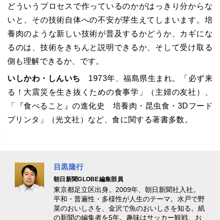
どういうプロセスで作っているのかがはっきり分からな
いと、その技術自体への不安が芽生えてしまいます。培
養肉のような新しい技術が普及するかどうか、カギにな
るのは、技術をきちんと説明できるか、そして受け取る
側も理解できるか、です。
いしかわ・しんいち
1973年、福島県生まれ。「必ず来
る！大震災を生き抜くための食事学」（主婦の友社）、
「『食べること』の進化史 培養肉・昆虫食・3Dフード
プリンタ」（光文社）など、食に関する著書多数。
目黒隆行
朝日新聞GLOBE編集部員
東京都足立区出身。2009年、朝日新聞社入社。
平和・普遍性・多様性が人生のテーマ。水戸で野
菜のおいしさを、金沢で魚のおいしさを知る。紙
の新聞の編集者を5年。趣味はサッカー観戦、お