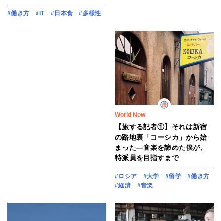
#働き方
#IT
#日本食
#多様性
World Now
【旅する記者①】それは新宿
の路地裏「コーシカ」から始
まった―音楽を諦めた僕が、
特派員を目指すまで
#ロシア
#大学
#留学
#働き方
#経済
#音楽