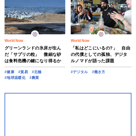
World Now
World Now
グリーンランドの氷床が生ん
「私はどこにいるの?」 自由
だ「サプリの粒」 微細な砂
の代償としての孤独、デジタ
は食料危機の鍵になり得るか
ルノマドが語った課題
#健康
#貿易
#北極
#デジタル
#働き方
#地球温暖化
#農業