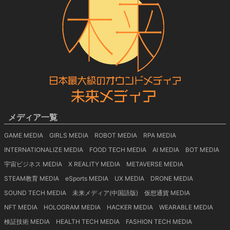
メディア一覧
GAME MEDIA
GIRLS MEDIA
ROBOT MEDIA
RPA MEDIA
INTERNATIONALIZE MEDIA
FOOD TECH MEDIA
AI MEDIA
BOT MEDIA
宇宙ビジネス MEDIA
X REALITY MEDIA
METAVERSE MEDIA
STEAM教育 MEDIA
eSports MEDIA
UX MEDIA
DRONE MEDIA
SOUND TECH MEDIA
未来メディア(中国語版)
仮想通貨 MEDIA
NFT MEDIA
HOLOGRAM MEDIA
HACKER MEDIA
WEARABLE MEDIA
検証技術 MEDIA
HEALTH TECH MEDIA
FASHION TECH MEDIA