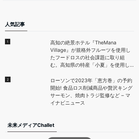
人気記事
高知の絶景ホテル『TheMana
Village』が規格外フルーツを使用し
たフードロスの社会課題に取り組
む。高知県の特産「小夏」を使用し
たデザートを地元高校生と開発し、
全国に魅力を発信。 – PR TIMES
ローソンで2023年「恵方巻」の予約
開始! 食品ロス削減商品や贅沢キング
サーモン、焼肉トラジ監修など – マ
イナビニュース
未来メディアChallet