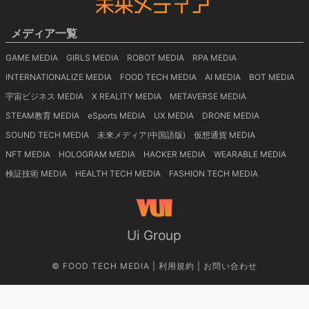
メディア一覧
GAME MEDIA
GIRLS MEDIA
ROBOT MEDIA
RPA MEDIA
INTERNATIONALIZE MEDIA
FOOD TECH MEDIA
AI MEDIA
BOT MEDIA
宇宙ビジネス MEDIA
X REALITY MEDIA
METAVERSE MEDIA
STEAM教育 MEDIA
eSports MEDIA
UX MEDIA
DRONE MEDIA
SOUND TECH MEDIA
未来メディア(中国語版)
仮想通貨 MEDIA
NFT MEDIA
HOLOGRAM MEDIA
HACKER MEDIA
WEARABLE MEDIA
検証技術 MEDIA
HEALTH TECH MEDIA
FASHION TECH MEDIA
Ui Group
©
FOOD TECH MEDIA
|
利用規約
|
お問い合わせ