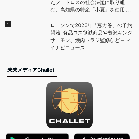
たフードロスの社会課題に取り組
む。高知県の特産「小夏」を使用し
たデザートを地元高校生と開発し、
全国に魅力を発信。 – PR TIMES
ローソンで2023年「恵方巻」の予約
開始! 食品ロス削減商品や贅沢キング
サーモン、焼肉トラジ監修など – マ
イナビニュース
未来メディアChallet