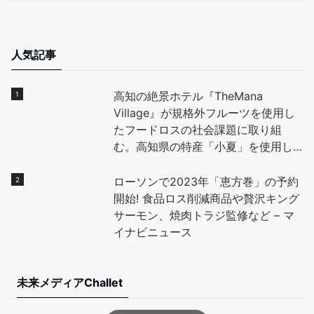
人気記事
高知の絶景ホテル『TheMana
Village』が規格外フルーツを使用し
たフードロスの社会課題に取り組
む。高知県の特産「小夏」を使用し
たデザートを地元高校生と開発し、
全国に魅力を発信。 – PR TIMES
ローソンで2023年「恵方巻」の予約
開始! 食品ロス削減商品や贅沢キング
サーモン、焼肉トラジ監修など – マ
イナビニュース
未来メディアChallet