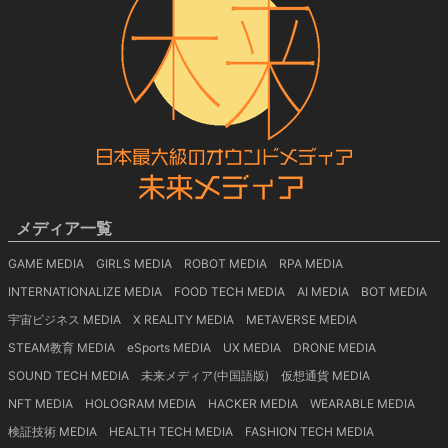
メディア一覧
GAME MEDIA
GIRLS MEDIA
ROBOT MEDIA
RPA MEDIA
INTERNATIONALIZE MEDIA
FOOD TECH MEDIA
AI MEDIA
BOT MEDIA
宇宙ビジネス MEDIA
X REALITY MEDIA
METAVERSE MEDIA
STEAM教育 MEDIA
eSports MEDIA
UX MEDIA
DRONE MEDIA
SOUND TECH MEDIA
未来メディア(中国語版)
仮想通貨 MEDIA
NFT MEDIA
HOLOGRAM MEDIA
HACKER MEDIA
WEARABLE MEDIA
検証技術 MEDIA
HEALTH TECH MEDIA
FASHION TECH MEDIA