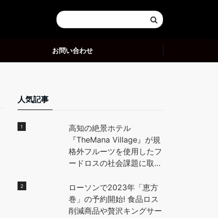
お問い合わせ
人気記事
高知の絶景ホテル
『TheMana Village』が規
格外フルーツを使用したフ
ードロスの社会課題に取り
組む。高知県の特産「小
夏」を使用したデザートを
ローソンで2023年「恵方
地元高校生と開発し、全国
巻」の予約開始! 食品ロス
に魅力を発信。 – PR
削減商品や贅沢キングサー