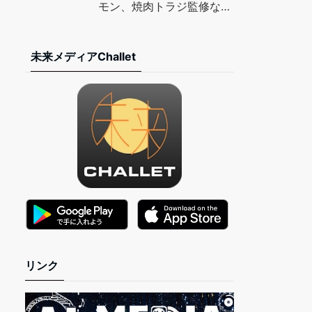
TIMES
モン、焼肉トラジ監修など
– マイナビニュース
未来メディアChallet
リンク