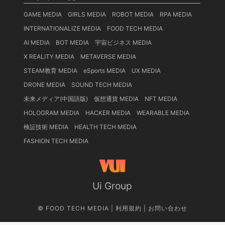
GAME MEDIA
GIRLS MEDIA
ROBOT MEDIA
RPA MEDIA
INTERNATIONALIZE MEDIA
FOOD TECH MEDIA
AI MEDIA
BOT MEDIA
宇宙ビジネス MEDIA
X REALITY MEDIA
METAVERSE MEDIA
STEAM教育 MEDIA
eSports MEDIA
UX MEDIA
DRONE MEDIA
SOUND TECH MEDIA
未来メディア(中国語版)
仮想通貨 MEDIA
NFT MEDIA
HOLOGRAM MEDIA
HACKER MEDIA
WEARABLE MEDIA
検証技術 MEDIA
HEALTH TECH MEDIA
FASHION TECH MEDIA
Ui Group
©
FOOD TECH MEDIA
|
利用規約
|
お問い合わせ