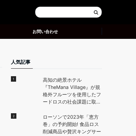
お問い合わせ
人気記事
高知の絶景ホテル
『TheMana Village』が規
格外フルーツを使用したフ
ードロスの社会課題に取り
組む。高知県の特産「小
夏」を使用したデザートを
ローソンで2023年「恵方
地元高校生と開発し、全国
巻」の予約開始! 食品ロス
に魅力を発信。 – PR
削減商品や贅沢キングサー