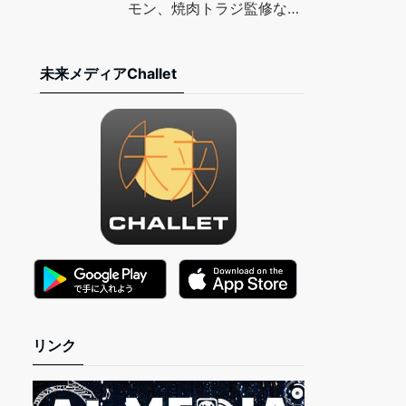
TIMES
モン、焼肉トラジ監修など
– マイナビニュース
未来メディアChallet
リンク