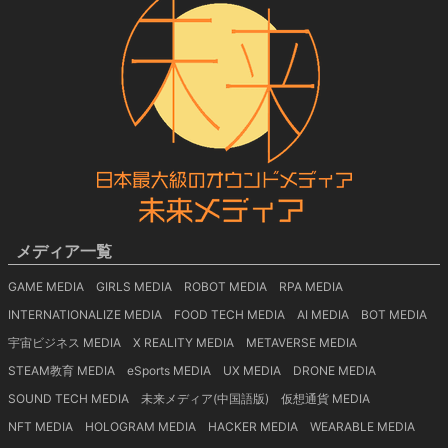
メディア一覧
GAME MEDIA
GIRLS MEDIA
ROBOT MEDIA
RPA MEDIA
INTERNATIONALIZE MEDIA
FOOD TECH MEDIA
AI MEDIA
BOT MEDIA
宇宙ビジネス MEDIA
X REALITY MEDIA
METAVERSE MEDIA
STEAM教育 MEDIA
eSports MEDIA
UX MEDIA
DRONE MEDIA
SOUND TECH MEDIA
未来メディア(中国語版)
仮想通貨 MEDIA
NFT MEDIA
HOLOGRAM MEDIA
HACKER MEDIA
WEARABLE MEDIA