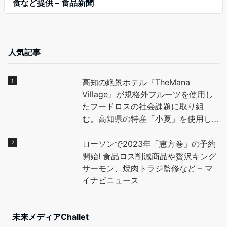
食など提供 – 食品新聞
人気記事
高知の絶景ホテル『TheMana
Village』が規格外フルーツを使用し
たフードロスの社会課題に取り組
む。高知県の特産「小夏」を使用し
たデザートを地元高校生と開発し、
全国に魅力を発信。 – PR TIMES
ローソンで2023年「恵方巻」の予約
開始! 食品ロス削減商品や贅沢キング
サーモン、焼肉トラジ監修など – マ
イナビニュース
未来メディアChallet