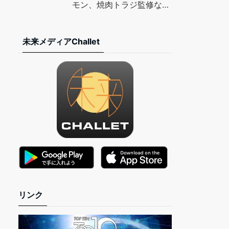
TIMES
モン、焼肉トラジ監修など
– マイナビニュース
未来メディアChallet
リンク