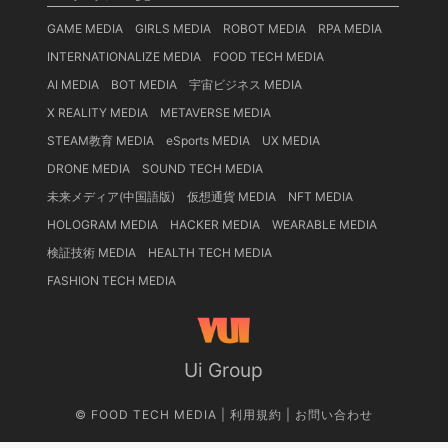
GAME MEDIA
GIRLS MEDIA
ROBOT MEDIA
RPA MEDIA
INTERNATIONALIZE MEDIA
FOOD TECH MEDIA
AI MEDIA
BOT MEDIA
宇宙ビジネス MEDIA
X REALITY MEDIA
METAVERSE MEDIA
STEAM教育 MEDIA
eSports MEDIA
UX MEDIA
DRONE MEDIA
SOUND TECH MEDIA
未来メディア(中国語版)
仮想通貨 MEDIA
NFT MEDIA
HOLOGRAM MEDIA
HACKER MEDIA
WEARABLE MEDIA
検証技術 MEDIA
HEALTH TECH MEDIA
FASHION TECH MEDIA
Ui Group
©
FOOD TECH MEDIA
|
利用規約
|
お問い合わせ