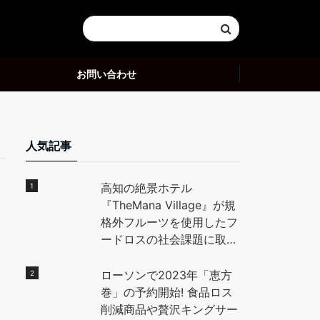
お問い合わせ
人気記事
高知の絶景ホテル
『TheMana Village』が規
格外フルーツを使用したフ
ードロスの社会課題に取り
組む。高知県の特産「小
夏」を使用したデザートを
ローソンで2023年「恵方
地元高校生と開発し、全国
巻」の予約開始! 食品ロス
に魅力を発信。 – PR
削減商品や贅沢キングサー