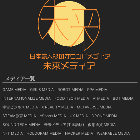
メディア一覧
GAME MEDIA
GIRLS MEDIA
ROBOT MEDIA
RPA MEDIA
INTERNATIONALIZE MEDIA
FOOD TECH MEDIA
AI MEDIA
BOT MEDIA
宇宙ビジネス MEDIA
X REALITY MEDIA
METAVERSE MEDIA
STEAM教育 MEDIA
eSports MEDIA
UX MEDIA
DRONE MEDIA
SOUND TECH MEDIA
未来メディア(中国語版)
仮想通貨 MEDIA
NFT MEDIA
HOLOGRAM MEDIA
HACKER MEDIA
WEARABLE MEDIA