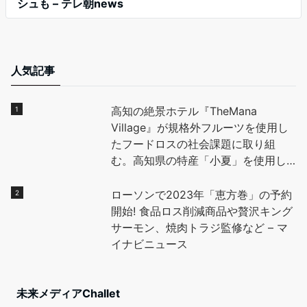
シュも – テレ朝news
人気記事
高知の絶景ホテル『TheMana
Village』が規格外フルーツを使用し
たフードロスの社会課題に取り組
む。高知県の特産「小夏」を使用し
たデザートを地元高校生と開発し、
全国に魅力を発信。 – PR TIMES
ローソンで2023年「恵方巻」の予約
開始! 食品ロス削減商品や贅沢キング
サーモン、焼肉トラジ監修など – マ
イナビニュース
未来メディアChallet