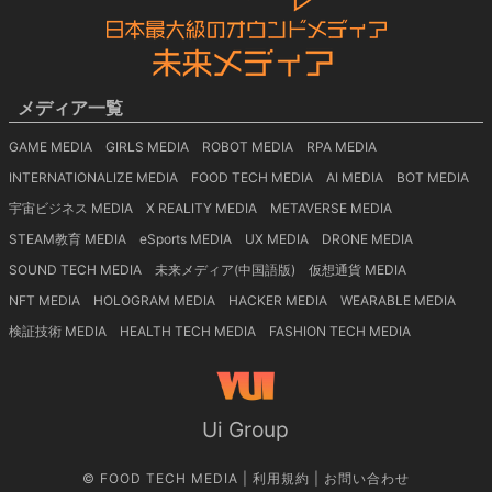
メディア一覧
GAME MEDIA
GIRLS MEDIA
ROBOT MEDIA
RPA MEDIA
INTERNATIONALIZE MEDIA
FOOD TECH MEDIA
AI MEDIA
BOT MEDIA
宇宙ビジネス MEDIA
X REALITY MEDIA
METAVERSE MEDIA
STEAM教育 MEDIA
eSports MEDIA
UX MEDIA
DRONE MEDIA
SOUND TECH MEDIA
未来メディア(中国語版)
仮想通貨 MEDIA
NFT MEDIA
HOLOGRAM MEDIA
HACKER MEDIA
WEARABLE MEDIA
検証技術 MEDIA
HEALTH TECH MEDIA
FASHION TECH MEDIA
Ui Group
©
FOOD TECH MEDIA
|
利用規約
|
お問い合わせ