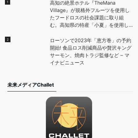
高知の絶景ホテル『TheMana
Village』が規格外フルーツを使用し
たフードロスの社会課題に取り組
む。高知県の特産「小夏」を使用し
たデザートを地元高校生と開発し、
全国に魅力を発信。 – PR TIMES
ローソンで2023年「恵方巻」の予約
開始! 食品ロス削減商品や贅沢キング
サーモン、焼肉トラジ監修など – マ
イナビニュース
未来メディアChallet