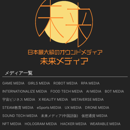
メディア一覧
GAME MEDIA
GIRLS MEDIA
ROBOT MEDIA
RPA MEDIA
INTERNATIONALIZE MEDIA
FOOD TECH MEDIA
AI MEDIA
BOT MEDIA
宇宙ビジネス MEDIA
X REALITY MEDIA
METAVERSE MEDIA
STEAM教育 MEDIA
eSports MEDIA
UX MEDIA
DRONE MEDIA
SOUND TECH MEDIA
未来メディア(中国語版)
仮想通貨 MEDIA
NFT MEDIA
HOLOGRAM MEDIA
HACKER MEDIA
WEARABLE MEDIA