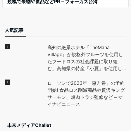
規模で果物や食品などPR – フォーカス台湾
人気記事
高知の絶景ホテル『TheMana
Village』が規格外フルーツを使用し
たフードロスの社会課題に取り組
む。高知県の特産「小夏」を使用し
たデザートを地元高校生と開発し、
全国に魅力を発信。 – PR TIMES
ローソンで2023年「恵方巻」の予約
開始! 食品ロス削減商品や贅沢キング
サーモン、焼肉トラジ監修など – マ
イナビニュース
未来メディアChallet