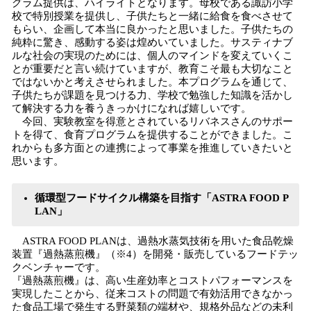
グラム提供は、ハイライトとなります。母校である諏訪小学
校で特別授業を提供し、子供たちと一緒に給食を食べさせて
もらい、企画して本当に良かったと思いました。子供たちの
純粋に驚き、感動する姿は煌めいていました。サスティナブ
ルな社会の実現のためには、個人のマインドを変えていくこ
とが重要だと言い続けていますが、教育こそ最も大切なこと
ではないかと考えさせられました。本プログラムを通じて、
子供たちが課題を見つける力、学校で勉強した知識を活かし
て解決する力を養うきっかけになれば嬉しいです。
今回、実験教室を得意とされているリバネスさんのサポー
トを得て、食育プログラムを提供することができました。こ
れからも多方面との連携によって事業を推進していきたいと
思います。
循環型フードサイクル構築を目指す「ASTRA FOOD P
LAN」
ASTRA FOOD PLANは、過熱水蒸気技術を用いた食品乾燥
装置『過熱蒸煎機』（※4）を開発・販売しているフードテッ
クベンチャーです。
『過熱蒸煎機』は、高い生産効率とコストパフォーマンスを
実現したことから、従来コストの問題で有効活用できなかっ
た食品工場で発生する野菜類の端材や、規格外品などの未利