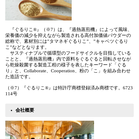
『ぐるりこ®』（※7）は、『過熱蒸煎機』によって風味、
栄養価の減少を抑えながら製造される高付加価値パウダーの
総称で、素材別には”タマネギぐるりこ”、”キャベツぐるり
こ”などとなります。
サスティナブルで循環型のフードサイクルを目指している
ことと、『過熱蒸煎機』内で原料をぐるぐると回転させなが
ら乾燥殺菌する製造工程の様子を表したキーワード「ぐる
り」と、Collaborate、Cooperation、粉の「こ」を組み合わせ
た造語です。
（※7）『ぐるりこ®』は特許庁商標登録済み商標です。6723
114号
会社概要