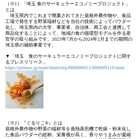
（※1）「埼玉 食のサーキュラーエコノミープロジェクト」
とは
埼玉県内でこれまで廃棄されてきた規格外農作物や、食品
工場で発生する野菜端材などを当社の技術によってパウダー
化し、埼玉県内の大学、事業者、自治体、商工会と連携して
商品化することによって、地域の食の循環型モデルを作る産
官学の取り組みです。2023年7月から2024年2月までの期間の
埼玉県の補助事業です。
▼「埼玉 食のサーキュラーエコノミープロジェクトに関す
るプレスリリース」
https://prtimes.jp/main/html/rd/p/000000013.000099210.html
（※2）『ぐるりこ®』とは
規格外農作物や野菜の端材等を過熱蒸煎機で乾燥・粉末化し
た食品パウダーの総称。栄養価が高く、香りやうまみが凝縮