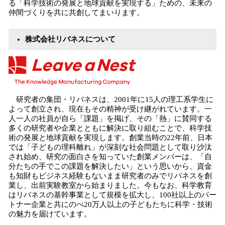
る「科学技術の発展と地球貢献を実現する」ための、未来の
仲間づくりを共に共創してまいります。
株式会社リバネスについて
研究者の集団・リバネスは、2001年に15人の理工系学生に
よって創立され、現在もその精神が受け継がれています。一
人一人の社員が自ら「課題」を掲げ、その「熱」に賛同する
多くの研究者や企業とともに解決に取り組むことで、科学技
術の発展と地球貢献を実現します。創業当時の22年前、日本
では「子どもの理科離れ」が深刻な社会問題として取り沙汰
され始め、研究の面白さを知っていた創業メンバーは、「自
分たちの手でこの課題を解決したい」という思いから、資金
も知財もビジネス経験もないまま研究者のみでリバネスを創
業し、出前実験教室から始まりました。今もなお、科学教育
はリバネスの基幹事業として規模を拡大し、100社以上のパー
トナー企業と共にのべ20万人以上の子どもたちに科学・技術
の魅力を届けています。