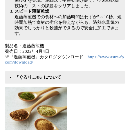
菌技術を実現。連続式で生産効率が高く、従来型乾燥
技術のコストの課題をクリアしました。
スピード殺菌乾燥
過熱蒸煎機での食材への加熱時間はわずか5～10秒。短
時間加熱で食材の劣化を抑えながらも、過熱水蒸気の
効果でしっかりと殺菌ができるので安全に加工できま
す。
製品名：過熱蒸煎機
発売日：2022年4月4日
※『過熱蒸煎機』カタログダウンロード
https://www.astra-fp.
com/download/
『ぐるりこ®』について