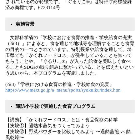
さ れているのが特徴です。『ぐるりこ®』は特許庁商標登録
済み商標です。6723114号
実施背景
文部科学省の「学校における食育の推進・学校給食の充実
（※3）」によると、食を通じて地域等を理解することも食育
の目的の一つとされています。特別授業や給食を通して、埼
玉県でも「かくれフードロス」が発生していることを知って
もらうことや、『ぐるりこ®』が入った給食を美味しく食べ
ることもSDGsの取り組みに繋がっていることを伝えたいとい
う思いから、本プログラムを実施しました。
(※3)「学校における食育の推進・学校給食の充実」
https://www.mext.go.jp/a_menu/sports/syokuiku/index.htm
諏訪小学校で実施した食育プログラム
【講義】「かくれフードロス」とは・食品保存の科学
【実験①】過熱水蒸気をつくってみよう
【実験②】野菜パウダーを比較してみよう 〜過熱蒸煎 vs 熱
風乾燥〜