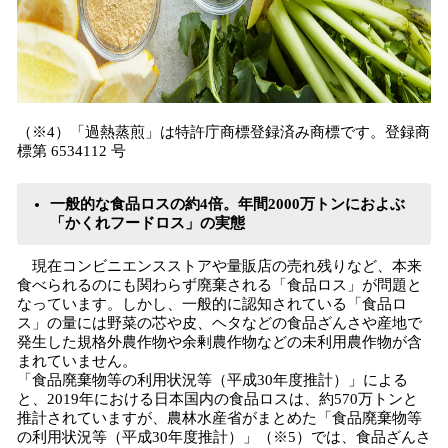
（※4）「過熱蒸煎」は特許庁商標登録済み商標です。登録商
標第 6534112 号
一般的な食品ロスの約4倍。年間2000万トンにおよぶ
「かくれフードロス」の実態
現在コンビニエンスストアや量販店の売れ残りなど、本来
食べられるのにも関わらず廃棄される「食品ロス」が問題と
なっています。しかし、一般的に認知されている「食品ロ
ス」の量には野菜の芯や皮、ヘタなどの食品ざんさや産地で
発生した規格外農作物や余剰農作物などの未利用農作物が含
まれていません。
「食品廃棄物等の利用状況等（平成30年度推計）」による
と、2019年における日本国内の食品ロスは、約570万トンと
推計されていますが、農林水産省がまとめた「食品廃棄物等
の利用状況等（平成30年度推計）」（※5）では、食品ざんさ