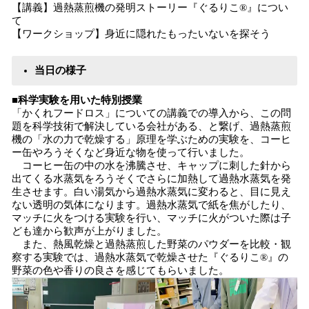
【講義】過熱蒸煎機の発明ストーリー『ぐるりこ®』につい
て
【ワークショップ】身近に隠れたもったいないを探そう
当日の様子
■科学実験を用いた特別授業
「かくれフードロス」についての講義での導入から、この問
題を科学技術で解決している会社がある、と繋げ、過熱蒸煎
機の「水の力で乾燥する」原理を学ぶための実験を、コーヒ
ー缶やろうそくなど身近な物を使って行いました。
コーヒー缶の中の水を沸騰させ、キャップに刺した針から
出てくる水蒸気をろうそくでさらに加熱して過熱水蒸気を発
生させます。白い湯気から過熱水蒸気に変わると、目に見え
ない透明の気体になります。過熱水蒸気で紙を焦がしたり、
マッチに火をつける実験を行い、マッチに火がついた際は子
ども達から歓声が上がりました。
また、熱風乾燥と過熱蒸煎した野菜のパウダーを比較・観
察する実験では、過熱水蒸気で乾燥させた『ぐるりこ®』の
野菜の色や香りの良さを感じてもらいました。