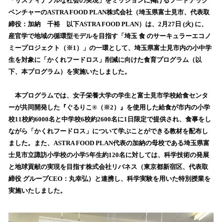
！
「サスティナブルな社会の実現」をミッションに掲げるフードテック
数
ベンチャーのASTRA FOOD PLAN株式会社（埼玉県富士見市、代表取
を
締役：加納 千裕 以下ASTRA FOOD PLAN）は、2月27日 (火) に、
読
産官学で地域の循環型モデルを目指す「埼玉 食 のサーキュラーエコノ
み
ミープロジェクト（※1）」の一環として、埼玉県富士見市内の小中学
込
生を対象に「かくれフードロス」削減に向けた食育プログラム（以
み
下、本プログラム）を実施いたしました。
中
で
す
本プログラムでは、女子栄養大学の学生と富士見市学校給食センタ
ーが共同開発した『ぐるりこ®（※2）』を使用した給食が市内の小学
校11校約6000名と中学校6校約2600名に1日限定で提供され、食事をし
ながら「かくれフードロス」について学ぶことができる教材を配布し
ました。また、ASTRA FOOD PLAN代表の加納の母校である埼玉県富
士見市立諏訪小学校の小学5年生約120名に対しては、科学技術の発展
と地球貢献の実現を目指す株式会社リバネス（東京都新宿区、代表取
締役 グループCEO：丸幸弘）と連携し、科学実験を用いた特別授業を
実施いたしました。