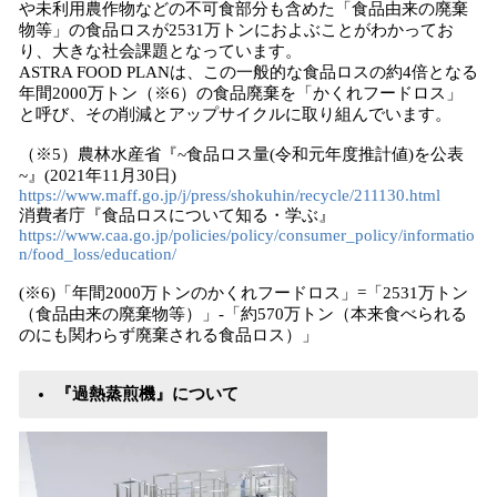
や未利用農作物などの不可食部分も含めた「食品由来の廃棄
物等」の食品ロスが2531万トンにおよぶことがわかってお
り、大きな社会課題となっています。
ASTRA FOOD PLANは、この一般的な食品ロスの約4倍となる
年間2000万トン（※6）の食品廃棄を「かくれフードロス」
と呼び、その削減とアップサイクルに取り組んでいます。
（※5）農林水産省『~食品ロス量(令和元年度推計値)を公表
~』(2021年11月30日)
https://www.maff.go.jp/j/press/shokuhin/recycle/211130.html
消費者庁『食品ロスについて知る・学ぶ』
https://www.caa.go.jp/policies/policy/consumer_policy/informatio
n/food_loss/education/
(※6)「年間2000万トンのかくれフードロス」=「2531万トン
（食品由来の廃棄物等）」-「約570万トン（本来食べられる
のにも関わらず廃棄される食品ロス）」
『過熱蒸煎機』について