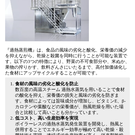
『過熱蒸煎機』は、食品の風味の劣化と酸化、栄養価の減少
を抑えながら、乾燥と殺菌を同時に行うことが可能な装置で
す。以下の3つの特徴により、野菜の不可食部分や、米ぬか、
果物の搾りかす、飲料ざんさにいたるまで、高付加価値化し
た食材にアップサイクルすることが可能です。
食材の風味の劣化と酸化を防止
数百度の高温スチーム 過熱水蒸気を用いることで食材
の酸化を抑え、栄養価の損失と風味の劣化を防ぎま
す。食材によっては旨味成分が増加し、ビタミンE、β-
カロテンや葉酸などの栄養価が、熱風乾燥を用いた場
合と比較して高いことも分かっています。
低コスト、高い生産効率を実現
ボイラーレスの過熱水蒸気発生装置を開発し、熱風と
併用することでエネルギー効率が極めて高い乾燥・殺